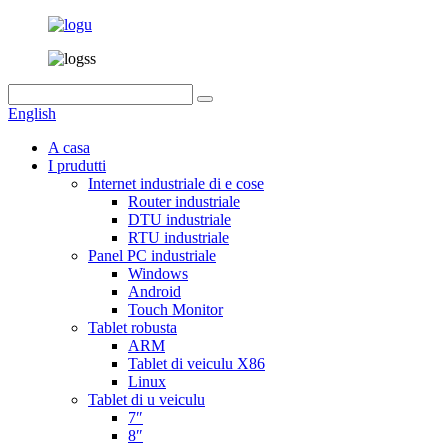
English
A casa
I prudutti
Internet industriale di e cose
Router industriale
DTU industriale
RTU industriale
Panel PC industriale
Windows
Android
Touch Monitor
Tablet robusta
ARM
Tablet di veiculu X86
Linux
Tablet di u veiculu
7″
8″