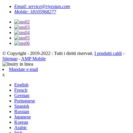
Email: service@riyexian.com
Mobile: 18105968277
© Copyright - 2019-2022 : Tutti i diritti riservati.
I prudutti caldi
-
Sitemap
-
AMP Mobile
Mandate e-mail
x
English
French
German
Portuguese
Spanish
Russian
Japanese
Korean
Arabic
Irish