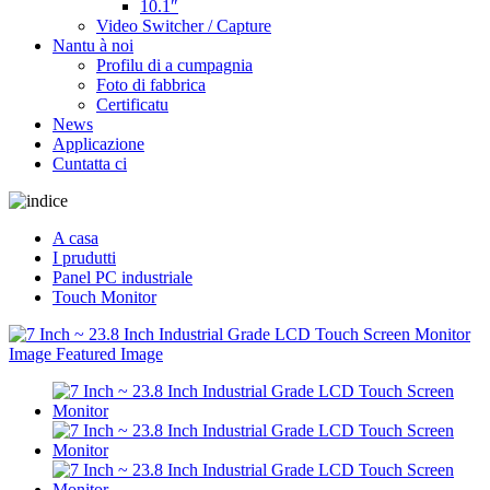
10.1″
Video Switcher / Capture
Nantu à noi
Profilu di a cumpagnia
Foto di fabbrica
Certificatu
News
Applicazione
Cuntatta ci
A casa
I prudutti
Panel PC industriale
Touch Monitor