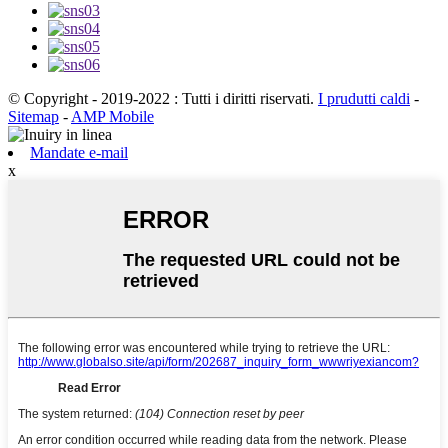
© Copyright - 2019-2022 : Tutti i diritti riservati.
I prudutti caldi
-
Sitemap
-
AMP Mobile
Mandate e-mail
x