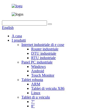
English
A casa
I prudutti
Internet industriale di e cose
Router industriale
DTU industriale
RTU industriale
Panel PC industriale
Windows
Android
Touch Monitor
Tablet robusta
ARM
Tablet di veiculu X86
Linux
Tablet di u veiculu
7″
8″