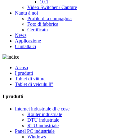
10.1″
Video Switcher / Capture
Nantu à noi
Profilu di a cumpagnia
Foto di fabbrica
Certificatu
News
Applicazione
Cuntatta ci
A casa
I prudutti
Tablet di vittura
Tablet di veiculu 8"
I prudutti
Internet industriale di e cose
Router industriale
DTU industriale
RTU industriale
Panel PC industriale
Windows