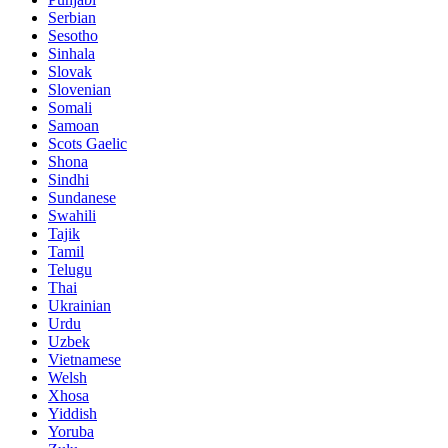
Serbian
Sesotho
Sinhala
Slovak
Slovenian
Somali
Samoan
Scots Gaelic
Shona
Sindhi
Sundanese
Swahili
Tajik
Tamil
Telugu
Thai
Ukrainian
Urdu
Uzbek
Vietnamese
Welsh
Xhosa
Yiddish
Yoruba