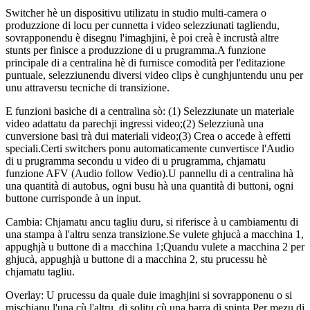
Switcher hè un dispositivu utilizatu in studio multi-camera o
produzzione di locu per cunnetta i video selezziunati tagliendu,
sovrapponendu è disegnu l'imaghjini, è poi creà è incrustà altre
stunts per finisce a produzzione di u prugramma.A funzione
principale di a centralina hè di furnisce comodità per l'editazione
puntuale, selezziunendu diversi video clips è cunghjuntendu unu per
unu attraversu tecniche di transizione.
E funzioni basiche di a centralina sò: (1) Selezziunate un materiale
video adattatu da parechji ingressi video;(2) Selezziunà una
cunversione basi trà dui materiali video;(3) Crea o accede à effetti
speciali.Certi switchers ponu automaticamente cunvertisce l'Audio
di u prugramma secondu u video di u prugramma, chjamatu
funzione AFV (Audio follow Vedio).U pannellu di a centralina hà
una quantità di autobus, ogni busu hà una quantità di buttoni, ogni
buttone currisponde à un input.
Cambia: Chjamatu ancu tagliu duru, si riferisce à u cambiamentu di
una stampa à l'altru senza transizione.Se vulete ghjucà a macchina 1,
appughjà u buttone di a macchina 1;Quandu vulete a macchina 2 per
ghjucà, appughjà u buttone di a macchina 2, stu prucessu hè
chjamatu tagliu.
Overlay: U prucessu da quale duie imaghjini si sovrapponenu o si
mischianu l'una cù l'altru, di solitu cù una barra di spinta.Per mezu di