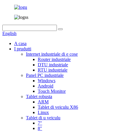
English
A casa
I prudutti
Internet industriale di e cose
Router industriale
DTU industriale
RTU industriale
Panel PC industriale
Windows
Android
Touch Monitor
Tablet robusta
ARM
Tablet di veiculu X86
Linux
Tablet di u veiculu
7″
8″