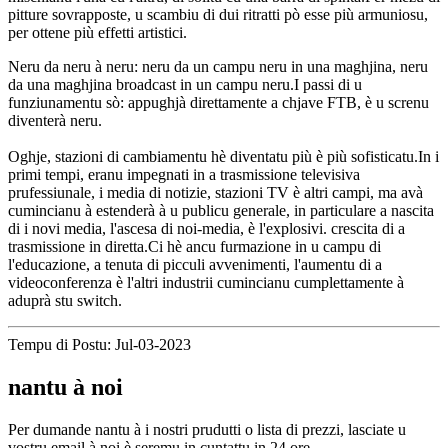
pitture sovrapposte, u scambiu di dui ritratti pò esse più armuniosu,
per ottene più effetti artistici.
Neru da neru à neru: neru da un campu neru in una maghjina, neru
da una maghjina broadcast in un campu neru.I passi di u
funziunamentu sò: appughjà direttamente a chjave FTB, è u screnu
diventerà neru
.
Oghje, stazioni di cambiamentu hè diventatu più è più sofisticatu.In i
primi tempi, eranu impegnati in a trasmissione televisiva
prufessiunale, i media di notizie, stazioni TV è altri campi, ma avà
cumincianu à estenderà à u publicu generale, in particulare a nascita
di i novi media, l'ascesa di noi-media, è l'explosivi. crescita di a
trasmissione in diretta.Ci hè ancu furmazione in u campu di
l'educazione, a tenuta di picculi avvenimenti, l'aumentu di a
videoconferenza è l'altri industrii cumincianu cumplettamente à
aduprà stu switch.
Tempu di Postu: Jul-03-2023
nantu à noi
Per dumande nantu à i nostri prudutti o lista di prezzi, lasciate u
vostru email à noi è seremu in cuntattu in 24 ore.